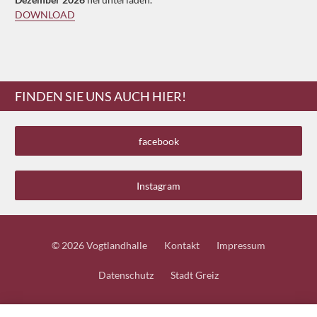
DOWNLOAD
FINDEN SIE UNS AUCH HIER!
facebook
Instagram
Service
Das Kleingedruckte
© 2026 Vogtlandhalle
Kontakt
Impressum
Datenschutz
Stadt Greiz