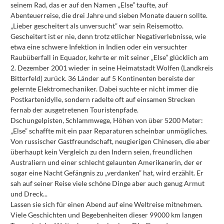
seinem Rad, das er auf den Namen ,,Else” taufte, auf
Abenteuerreise, die drei Jahre und sieben Monate dauern sollte.
„Lieber gescheitert als unversucht” war sein Reisemotto.
Gescheitert ist er nie, denn trotz etlicher Negativerlebnisse, wie
etwa eine schwere Infektion in Indien oder ein versuchter
Raubüberfall in Equador, kehrte er mit seiner „Else” glücklich am
2. Dezember 2001 wieder in seine Heimatstadt Wolfen (Landkreis
Bitterfeld) zurück. 36 Länder auf 5 Kontinenten bereiste der
gelernte Elektromechaniker. Dabei suchte er nicht immer die
Postkartenidylle, sondern radelte oft auf einsamen Strecken
fernab der ausgetretenen Touristenpfade.
Dschungelpisten, Schlammwege, Höhen von über 5200 Meter:
„Else” schaffte mit ein paar Reparaturen scheinbar unmögliches.
Von russischer Gastfreundschaft, neugierigen Chinesen, die aber
überhaupt kein Vergleich zu den Indern seien, freundlichen
Australiern und einer schlecht gelaunten Amerikanerin, der er
sogar eine Nacht Gefängnis zu „verdanken” hat, wird erzählt. Er
sah auf seiner Reise viele schöne Dinge aber auch genug Armut
und Dreck...
Lassen sie sich für einen Abend auf eine Weltreise mitnehmen.
Viele Geschichten und Begebenheiten dieser 99000 km langen