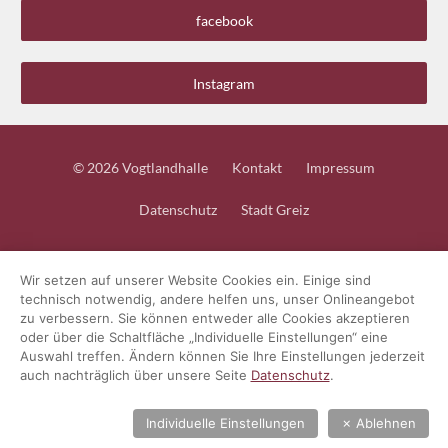
facebook
Instagram
Service
Das Kleingedruckte
© 2026 Vogtlandhalle
Kontakt
Impressum
Datenschutz
Stadt Greiz
Wir setzen auf unserer Website Cookies ein. Einige sind
technisch notwendig, andere helfen uns, unser Onlineangebot
zu verbessern. Sie können entweder alle Cookies akzeptieren
oder über die Schaltfläche „Individuelle Einstellungen“ eine
Auswahl treffen. Ändern können Sie Ihre Einstellungen jederzeit
auch nachträglich über unsere Seite
Datenschutz
.
Individuelle Einstellungen
✗
Ablehnen